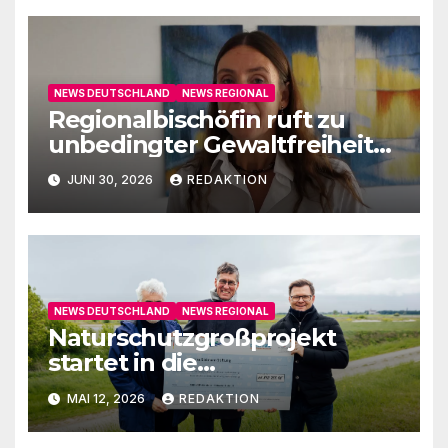
NEWS DEUTSCHLAND
NEWS REGIONAL
Regionalbischöfin ruft zu
unbedingter Gewaltfreiheit
auf
JUNI 30, 2026
REDAKTION
NEWS DEUTSCHLAND
NEWS REGIONAL
Naturschutzgroßprojekt
startet in die
Umsetzungsphase
MAI 12, 2026
REDAKTION