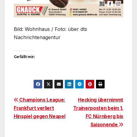
Bild: Wohnhaus / Foto: über dts
Nachrichtenagentur
Gefällt mir:
Beitragsnavigation
Champions League:
Hecking übernimmt
Frankfurt verliert
Trainerposten beim 1.
Hinspiel gegen Neapel
FC Nürnberg bis
Saisonende