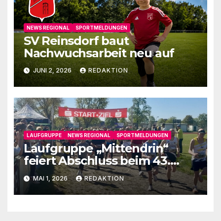
NEWS REGIONAL
SPORTMELDUNGEN
SV Reinsdorf baut
Nachwuchsarbeit neu auf
JUNI 2, 2026
REDAKTION
LAUFGRUPPE
NEWS REGIONAL
SPORTMELDUNGEN
Laufgruppe „Mittendrin“
feiert Abschluss beim 43.
Fläminglauf
MAI 1, 2026
REDAKTION