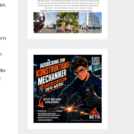
en.
ern
h
tiv
t