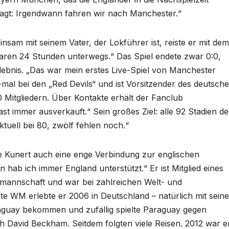
agt: Irgendwann fahren wir nach Manchester.“
sam mit seinem Vater, der Lokführer ist, reiste er mit dem
aren 24 Stunden unterwegs.“ Das Spiel endete zwar 0:0,
lebnis. „Das war mein erstes Live-Spiel von Manchester
-mal bei den „Red Devils“ und ist Vorsitzender des deutsch
Mitgliedern. Über Kontakte erhält der Fanclub
ast immer ausverkauft.“ Sein großes Ziel: alle 92 Stadien de
ktuell bei 80, zwölf fehlen noch.“
 Kunert auch eine enge Verbindung zur englischen
 hab ich immer England unterstützt.“ Er ist Mitglied eines
lmannschaft und war bei zahlreichen Welt- und
ste WM erlebte er 2006 in Deutschland – natürlich mit sein
raguay bekommen und zufällig spielte Paraguay gegen
ch David Beckham. Seitdem folgten viele Reisen. 2012 war e