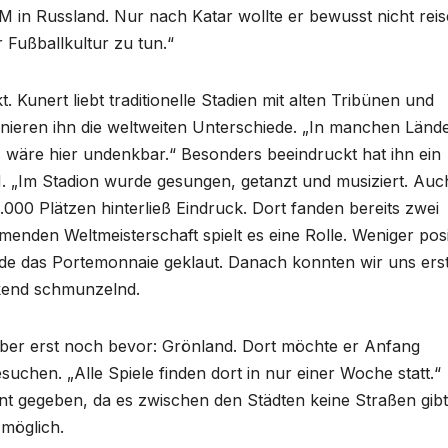
M in Russland. Nur nach Katar wollte er bewusst nicht reis
 Fußballkultur zu tun.“
t. Kunert liebt traditionelle Stadien mit alten Tribünen und
inieren ihn die weltweiten Unterschiede. „In manchen Länd
 wäre hier undenkbar.“ Besonders beeindruckt hat ihn ein
 „Im Stadion wurde gesungen, getanzt und musiziert. Auc
000 Plätzen hinterließ Eindruck. Dort fanden bereits zwei
nden Weltmeisterschaft spielt es eine Rolle. Weniger posi
urde das Portemonnaie geklaut. Danach konnten wir uns ers
ickend schmunzelnd.
 aber erst noch bevor: Grönland. Dort möchte er Anfang
uchen. „Alle Spiele finden dort in nur einer Woche statt.“
nnt gegeben, da es zwischen den Städten keine Straßen gibt
 möglich.