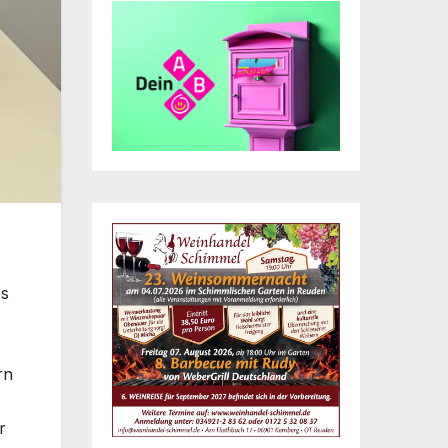
es
rn
r