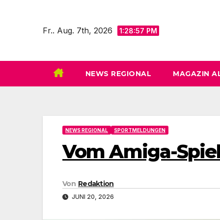
Zum
Inhalt
Fr.. Aug. 7th, 2026
1:28:58 PM
springen
NEWS REGIONAL
MAGAZIN A
NEWS REGIONAL
SPORTMELDUNGEN
Vom Amiga-Spie
Von
Redaktion
JUNI 20, 2026