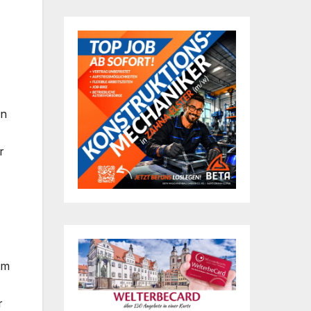
en
r
em
r