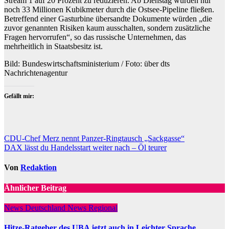
Stream 1 auf 20 Prozent zu reduzieren. Ab Dienstag würden nur
noch 33 Millionen Kubikmeter durch die Ostsee-Pipeline fließen.
Betreffend einer Gasturbine übersandte Dokumente würden „die
zuvor genannten Risiken kaum ausschalten, sondern zusätzliche
Fragen hervorrufen“, so das russische Unternehmen, das
mehrheitlich in Staatsbesitz ist.
Bild: Bundeswirtschaftsministerium / Foto: über dts
Nachrichtenagentur
Gefällt mir:
Beitragsnavigation
CDU-Chef Merz nennt Panzer-Ringtausch „Sackgasse“
DAX lässt du Handelsstart weiter nach – Öl teurer
Von
Redaktion
Ähnlicher Beitrag
News Deutschland
News Regional
Hitze-Ratgeber des UBA jetzt auch in Leichter Sprache