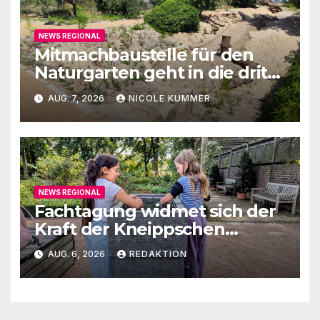
NEWS REGIONAL
Mitmachbaustelle für den
Naturgarten geht in die dritte
Runde
AUG. 7, 2026
NICOLE KUMMER
NEWS REGIONAL
Fachtagung widmet sich der
Kraft der Kneippschen
Elemente
AUG. 6, 2026
REDAKTION