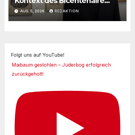
Kontext des Bicentenaire
1789-1989
AUG. 5, 2026
REDAKTION
Folgt uns auf YouTube!
Maibaum gestohlen – Jüderbog erfolgreich
zurückgeholt!