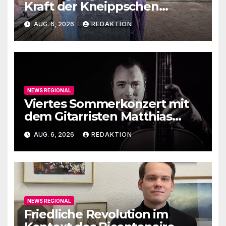
Kraft der Kneippschen
Elemente
AUG. 6, 2026
REDAKTION
NEWS REGIONAL
Viertes Sommerkonzert mit
dem Gitarristen Matthias
Ehrig
AUG. 6, 2026
REDAKTION
NEWS REGIONAL
Friedliche Revolution im