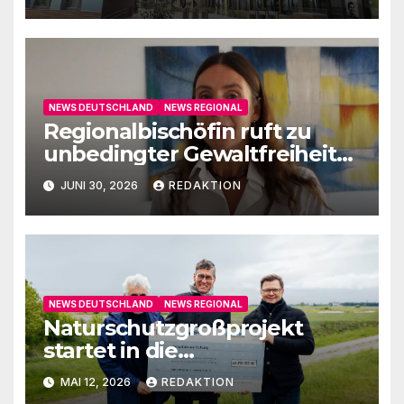
NEWS DEUTSCHLAND
NEWS REGIONAL
Regionalbischöfin ruft zu
unbedingter Gewaltfreiheit
auf
JUNI 30, 2026
REDAKTION
NEWS DEUTSCHLAND
NEWS REGIONAL
Naturschutzgroßprojekt
startet in die
Umsetzungsphase
MAI 12, 2026
REDAKTION