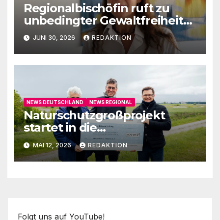
Regionalbischöfin ruft zu
unbedingter Gewaltfreiheit
auf
JUNI 30, 2026
REDAKTION
NEWS DEUTSCHLAND
NEWS REGIONAL
Naturschutzgroßprojekt
startet in die
Umsetzungsphase
MAI 12, 2026
REDAKTION
Folgt uns auf YouTube!