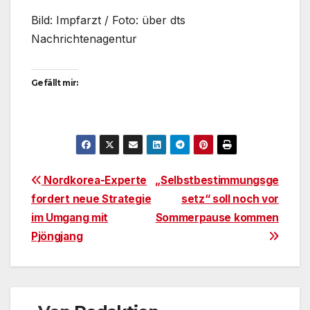
Bild: Impfarzt / Foto: über dts
Nachrichtenagentur
Gefällt mir:
Beitragsnavigation
Nordkorea-Experte
„Selbstbestimmungsge
fordert neue Strategie
setz“ soll noch vor
im Umgang mit
Sommerpause kommen
Pjöngjang