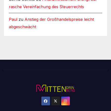
rasche Vereinfachung des Steuerrechts
Paul
zu
Anstieg der Großhandelspreise leicht
abgeschwächt