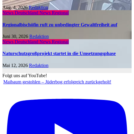
Aug. 4, 2026
Redaktion
News Deutschland
News Regional
Regionalbischöfin ruft zu unbedingter Gewaltfreiheit auf
Juni 30, 2026
Redaktion
News Deutschland
News Regional
Naturschutzgroßprojekt startet in die Umsetzungsphase
Mai 12, 2026
Redaktion
Folgt uns auf YouTube!
Maibaum gestohlen – Jüderbog erfolgreich zurückgeholt!