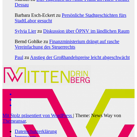
Dessau
Barbara Esch-Eckert
zu
Persönliche Stadtgeschichten fürs
StadtLabor gesucht
Sylvia Lier
zu
Diskussion über ÖPNV im ländlichen Raum
Bernd Gohlke
zu
Finanzministerium drängt auf rasche
Vereinfachung des Steuerrechts
Paul
zu
Anstieg der Großhandelspreise leicht abgeschwächt
Mit Stolz präsentiert von WordPress
|
Theme: News Way von
Themeansar
.
Datenschutzerklärung
Impressum