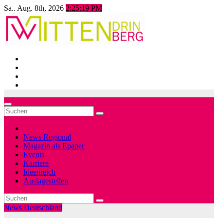
Zum
Sa.. Aug. 8th, 2026
2:25:21 PM
Inhalt
springen
News Regional
Magazin als Epaper
Events
Karriere
Ideenreich
Auslagestellen
News Deutschland