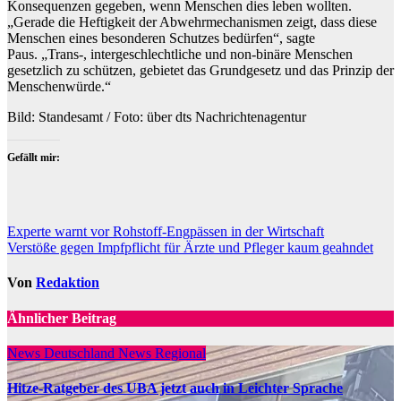
Konsequenzen gegeben, wenn Menschen dies leben wollten.
„Gerade die Heftigkeit der Abwehrmechanismen zeigt, dass diese
Menschen eines besonderen Schutzes bedürfen“, sagte
Paus. „Trans-, intergeschlechtliche und non-binäre Menschen
gesetzlich zu schützen, gebietet das Grundgesetz und das Prinzip der
Menschenwürde.“
Bild: Standesamt / Foto: über dts Nachrichtenagentur
Gefällt mir:
Beitragsnavigation
Experte warnt vor Rohstoff-Engpässen in der Wirtschaft
Verstöße gegen Impfpflicht für Ärzte und Pfleger kaum geahndet
Von
Redaktion
Ähnlicher Beitrag
News Deutschland
News Regional
Hitze-Ratgeber des UBA jetzt auch in Leichter Sprache