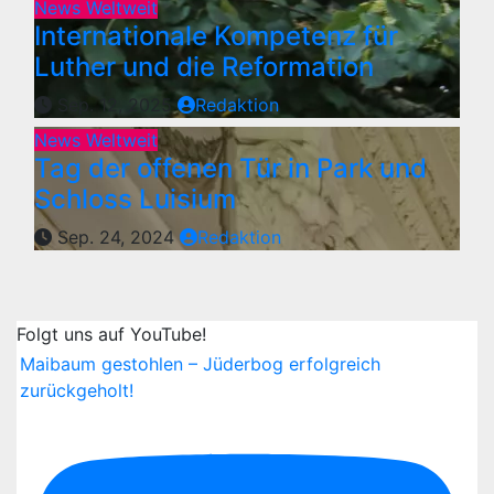
News Weltweit
Internationale Kompetenz für
Luther und die Reformation
Sep. 12, 2025
Redaktion
News Weltweit
Tag der offenen Tür in Park und
Schloss Luisium
Sep. 24, 2024
Redaktion
Folgt uns auf YouTube!
Maibaum gestohlen – Jüderbog erfolgreich
zurückgeholt!