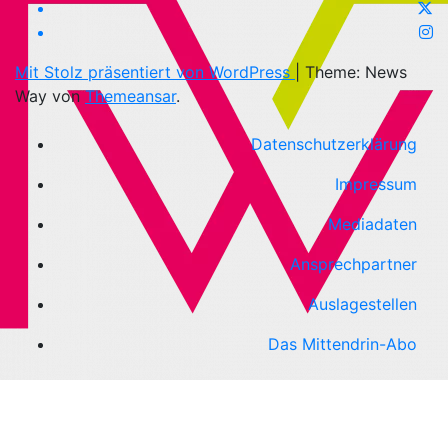
Mit Stolz präsentiert von WordPress
|
Theme: News
Way von
Themeansar
.
Datenschutzerklärung
Impressum
Mediadaten
Ansprechpartner
Auslagestellen
Das Mittendrin-Abo