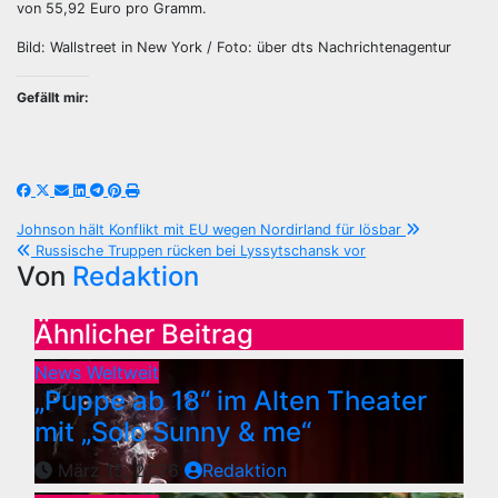
von 55,92 Euro pro Gramm.
Bild: Wallstreet in New York / Foto: über dts Nachrichtenagentur
Gefällt mir:
Beitragsnavigation
Johnson hält Konflikt mit EU wegen Nordirland für lösbar
Russische Truppen rücken bei Lyssytschansk vor
Von
Redaktion
Ähnlicher Beitrag
News Weltweit
„Puppe ab 18“ im Alten Theater
mit „Solo Sunny & me“
März 15, 2026
Redaktion