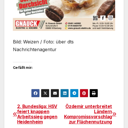
Bild: Weizen / Foto: über dts
Nachrichtenagentur
Gefällt mir:
2. Bundesliga: HSV
Özdemir unterbreitet
Beitragsnavigation
feiert knappen
Ländern
Arbeitssieg gegen
Kompromissvorschlag
Heidenheim
zur Flächennutzung