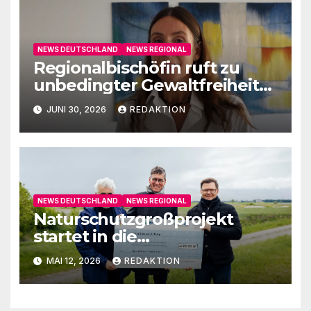
NEWS DEUTSCHLAND
NEWS REGIONAL
Regionalbischöfin ruft zu
unbedingter Gewaltfreiheit
auf
JUNI 30, 2026
REDAKTION
NEWS DEUTSCHLAND
NEWS REGIONAL
Naturschutzgroßprojekt
startet in die
Umsetzungsphase
MAI 12, 2026
REDAKTION