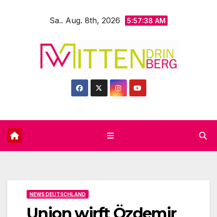
Zum
Sa.. Aug. 8th, 2026
Inhalt
5:57:40 AM
springen
NEWS DEUTSCHLAND
Union wirft Özdemir