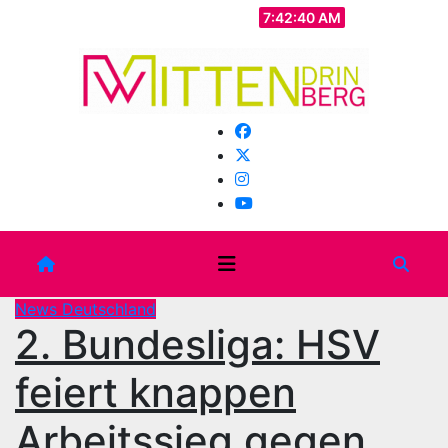
Zum
So.. Aug. 9th, 2026
7:42:42 AM
Inhalt
springen
News Deutschland
2. Bundesliga: HSV
feiert knappen
Arbeitssieg gegen