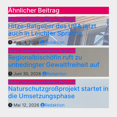
Ähnlicher Beitrag
News Deutschland
News Regional
Hitze-Ratgeber des UBA jetzt
auch in Leichter Sprache
Aug. 4, 2026
Redaktion
News Deutschland
News Regional
Regionalbischöfin ruft zu
unbedingter Gewaltfreiheit auf
Juni 30, 2026
Redaktion
News Deutschland
News Regional
Naturschutzgroßprojekt startet in
die Umsetzungsphase
Mai 12, 2026
Redaktion