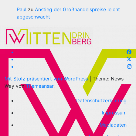
Paul
zu
Anstieg der Großhandelspreise leicht
abgeschwächt
Mit Stolz präsentiert von WordPress
|
Theme: News
Way von
Themeansar
.
Datenschutzerklärung
Impressum
Mediadaten