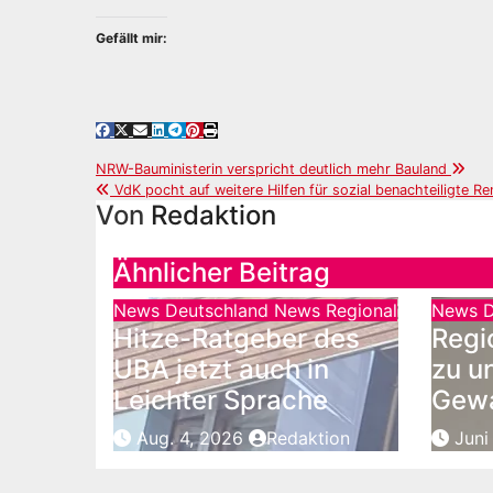
Gefällt mir:
Beitragsnavigation
NRW-Bauministerin verspricht deutlich mehr Bauland
VdK pocht auf weitere Hilfen für sozial benachteiligte Re
Von
Redaktion
Ähnlicher Beitrag
News Deutschland
News Regional
News D
Hitze-Ratgeber des
Regi
UBA jetzt auch in
zu u
Leichter Sprache
Gewa
Aug. 4, 2026
Redaktion
Juni