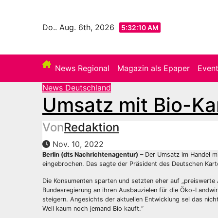
Zum
Inhalt
Do.. Aug. 6th, 2026
5:32:12 AM
springen
News Regional
Magazin als Epaper
Even
News Deutschland
Umsatz mit Bio-Ka
Von
Redaktion
Nov. 10, 2022
Berlin (dts Nachrichtenagentur)
– Der Umsatz im Handel mi
eingebrochen. Das sagte der Präsident des Deutschen Kart
Die Konsumenten sparten und setzten eher auf „preiswerte Al
Bundesregierung an ihren Ausbauzielen für die Öko-Landwir
steigern. Angesichts der aktuellen Entwicklung sei das nich
Weil kaum noch jemand Bio kauft.“