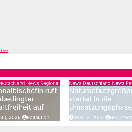
ntner
eutschland
News Regional
News Deutschland
News Re
onalbischöfin ruft
Naturschutzgroßpr
nbedingter
startet in die
ltfreiheit auf
Umsetzungsphase
 30, 2026
Redaktion
Mai 12, 2026
Redaktio