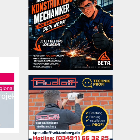
gional
ojekt
n