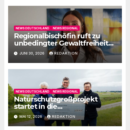
NEWS DEUTSCHLAND
NEWS REGIONAL
Regionalbischöfin ruft zu
unbedingter Gewaltfreiheit
auf
JUNI 30, 2026
REDAKTION
NEWS DEUTSCHLAND
NEWS REGIONAL
Naturschutzgroßprojekt
startet in die
Umsetzungsphase
MAI 12, 2026
REDAKTION