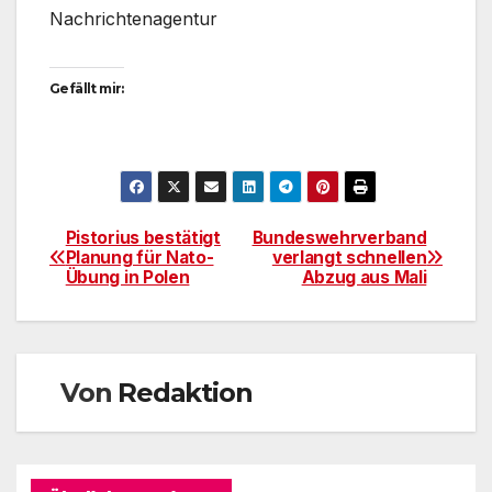
Nachrichtenagentur
Gefällt mir:
Pistorius bestätigt
Bundeswehrverband
Beitragsnavigation
Planung für Nato-
verlangt schnellen
Übung in Polen
Abzug aus Mali
Von
Redaktion