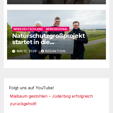
NEWS DEUTSCHLAND
NEWS REGIONAL
Naturschutzgroßprojekt
startet in die
Umsetzungsphase
MAI 12, 2026
REDAKTION
Folgt uns auf YouTube!
Maibaum gestohlen – Jüderbog erfolgreich
zurückgeholt!