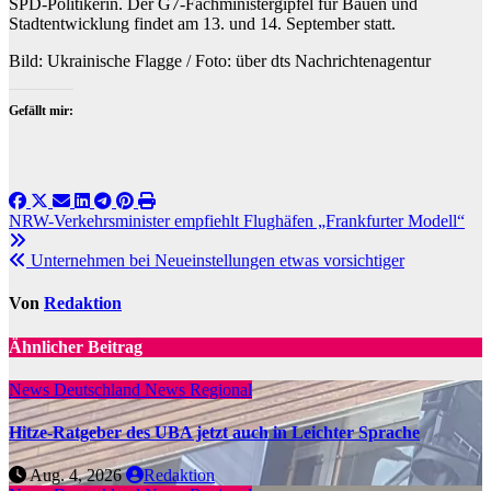
SPD-Politikerin. Der G7-Fachministergipfel für Bauen und
Stadtentwicklung findet am 13. und 14. September statt.
Bild: Ukrainische Flagge / Foto: über dts Nachrichtenagentur
Gefällt mir:
Beitragsnavigation
NRW-Verkehrsminister empfiehlt Flughäfen „Frankfurter Modell“
Unternehmen bei Neueinstellungen etwas vorsichtiger
Von
Redaktion
Ähnlicher Beitrag
News Deutschland
News Regional
Hitze-Ratgeber des UBA jetzt auch in Leichter Sprache
Aug. 4, 2026
Redaktion