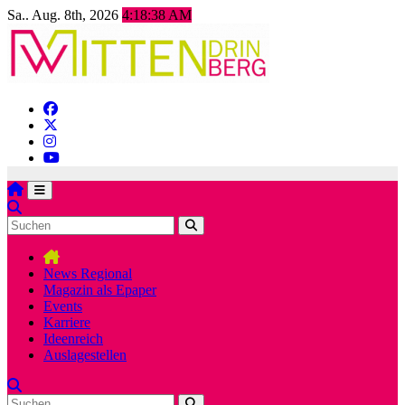
Zum
Sa.. Aug. 8th, 2026
4:18:40 AM
Inhalt
springen
News Regional
Magazin als Epaper
Events
Karriere
Ideenreich
Auslagestellen