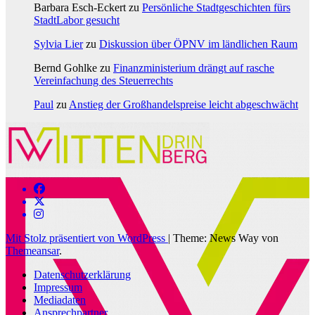
Barbara Esch-Eckert
zu
Persönliche Stadtgeschichten fürs
StadtLabor gesucht
Sylvia Lier
zu
Diskussion über ÖPNV im ländlichen Raum
Bernd Gohlke
zu
Finanzministerium drängt auf rasche
Vereinfachung des Steuerrechts
Paul
zu
Anstieg der Großhandelspreise leicht abgeschwächt
Mit Stolz präsentiert von WordPress
|
Theme: News Way von
Themeansar
.
Datenschutzerklärung
Impressum
Mediadaten
Ansprechpartner