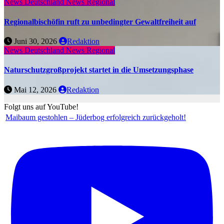
News Deutschland
News Regional
Regionalbischöfin ruft zu unbedingter Gewaltfreiheit auf
Juni 30, 2026
Redaktion
News Deutschland
News Regional
Naturschutzgroßprojekt startet in die Umsetzungsphase
Mai 12, 2026
Redaktion
Folgt uns auf YouTube!
Maibaum gestohlen – Jüderbog erfolgreich zurückgeholt!