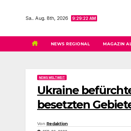
Zum
Inhalt
Sa.. Aug. 8th, 2026
9:29:23 AM
springen
NEWS REGIONAL
MAGAZIN A
NEWS WELTWEIT
Ukraine befürcht
besetzten Gebiet
Von
Redaktion