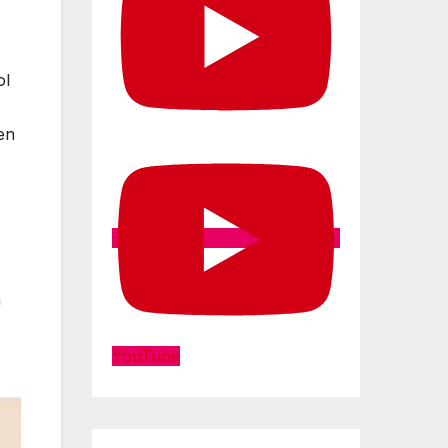
ol
en
n
YouTube