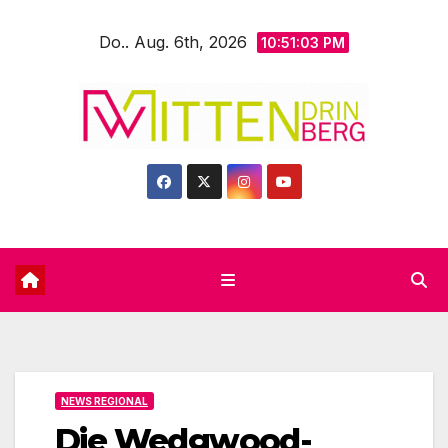
Zum
Do.. Aug. 6th, 2026
Inhalt
10:51:05 PM
springen
NEWS REGIONAL
Die Wedgwood-