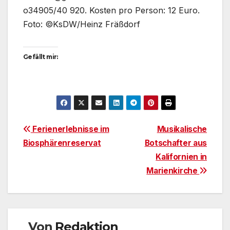
o34905/40 920. Kosten pro Person: 12 Euro.
Foto: ©KsDW/Heinz Fräßdorf
Gefällt mir:
Beitragsnavigation
Ferienerlebnisse im
Musikalische
Biosphärenreservat
Botschafter aus
Kalifornien in
Marienkirche
Von
Redaktion