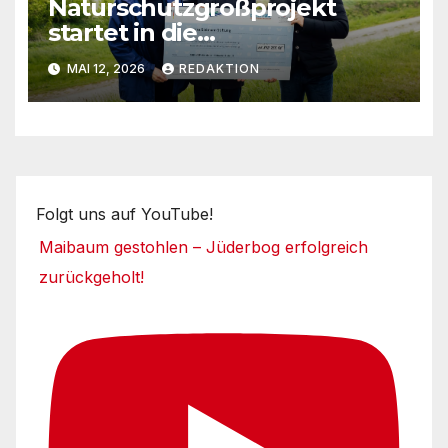
Naturschutzgroßprojekt
startet in die
Umsetzungsphase
MAI 12, 2026
REDAKTION
Folgt uns auf YouTube!
Maibaum gestohlen – Jüderbog erfolgreich
zurückgeholt!