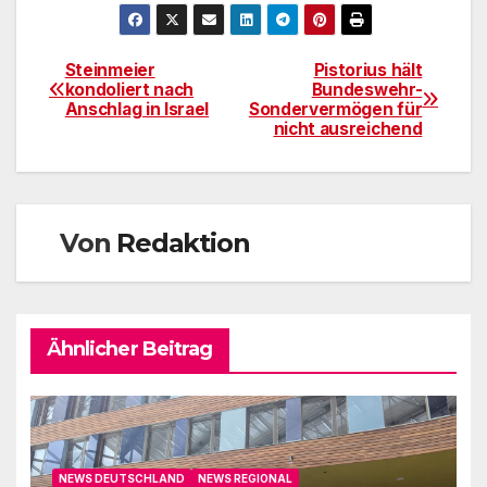
Steinmeier
Pistorius hält
Beitragsnavigation
kondoliert nach
Bundeswehr-
Anschlag in Israel
Sondervermögen für
nicht ausreichend
Von
Redaktion
Ähnlicher Beitrag
NEWS DEUTSCHLAND
NEWS REGIONAL