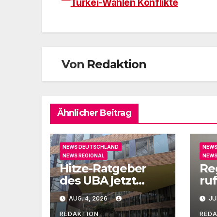
Türkei-Wahlen Konflikte
Von
Redaktion
Ähnlicher Beitrag
NEWS DEUTSCHLAND
NEWS
NEWS REGIONAL
NEWS
Hitze-Ratgeber
Re
des UBA jetzt
ruf
auch in Leichter
un
AUG. 4, 2026
JU
Sprache
Ge
REDAKTION
RED