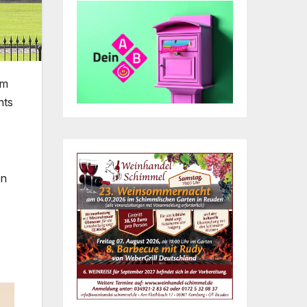
em
hts
.
in