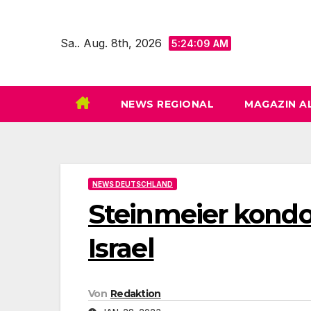
Zum
Inhalt
Sa.. Aug. 8th, 2026
5:24:11 AM
springen
NEWS REGIONAL
MAGAZIN A
NEWS DEUTSCHLAND
Steinmeier kondo
Israel
Von
Redaktion