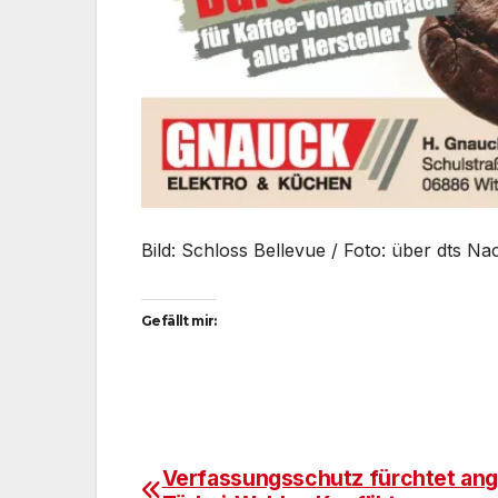
Bild: Schloss Bellevue / Foto: über dts N
Gefällt mir:
Verfassungsschutz fürchtet ang
Beitragsnavigation