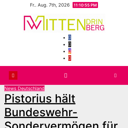
Zum
Fr.. Aug. 7th, 2026
11:10:57 PM
Inhalt
springen
News Deutschland
Pistorius hält
Bundeswehr-
Sondervermögen für