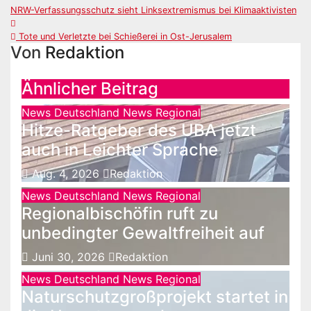
Beitragsnavigation
NRW-Verfassungsschutz sieht Linksextremismus bei Klimaaktivisten
Tote und Verletzte bei Schießerei in Ost-Jerusalem
Von
Redaktion
Ähnlicher Beitrag
News Deutschland
News Regional
Hitze-Ratgeber des UBA jetzt
auch in Leichter Sprache
Aug. 4, 2026
Redaktion
News Deutschland
News Regional
Regionalbischöfin ruft zu
unbedingter Gewaltfreiheit auf
Juni 30, 2026
Redaktion
News Deutschland
News Regional
Naturschutzgroßprojekt startet in