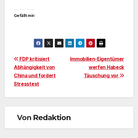
Gefällt mir:
Beitragsnavigation
FDP kritisiert
Immobilien-Eigentümer
Abhängigkeit von
werfen Habeck
China und fordert
Täuschung vor
Stresstest
Von
Redaktion