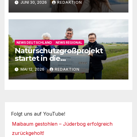
JUNI 30, 2026
REDAKTION
NEWS DEUTSCHLAND
NEWS REGIONAL
Naturschutzgroßprojekt
startet in die
Umsetzungsphase
MAI 12, 2026
REDAKTION
Folgt uns auf YouTube!
Maibaum gestohlen – Jüderbog erfolgreich
zurückgeholt!