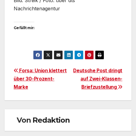
Bild: Streik / Foto: über dts
Nachrichtenagentur
Gefällt mir:
Beitragsnavigation
Forsa: Union klettert
Deutsche Post dringt
über 30-Prozent-
auf Zwei-Klassen-
Marke
Briefzustellung
Von
Redaktion