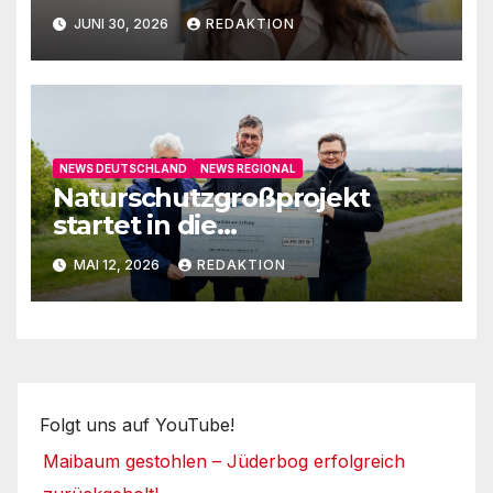
auf
JUNI 30, 2026
REDAKTION
NEWS DEUTSCHLAND
NEWS REGIONAL
Naturschutzgroßprojekt
startet in die
Umsetzungsphase
MAI 12, 2026
REDAKTION
Folgt uns auf YouTube!
Maibaum gestohlen – Jüderbog erfolgreich