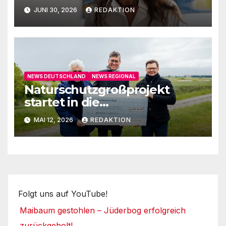
auf
JUNI 30, 2026
REDAKTION
NEWS DEUTSCHLAND
NEWS REGIONAL
Naturschutzgroßprojekt
startet in die
Umsetzungsphase
MAI 12, 2026
REDAKTION
Folgt uns auf YouTube!
Maibaum gestohlen – Jüderbog erfolgreich
zurückgeholt!