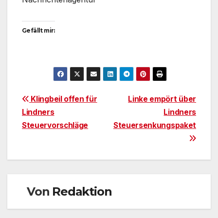
Gefällt mir:
Beitragsnavigation
Klingbeil offen für
Linke empört über
Lindners
Lindners
Steuervorschläge
Steuersenkungspaket
Von
Redaktion