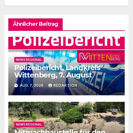
Ähnlicher Beitrag
NEWS REGIONAL
Polizeibericht, Landkreis
Wittenberg, 7. August
AUG. 7, 2026
REDAKTION
NEWS REGIONAL
Mitmachbaustelle für den