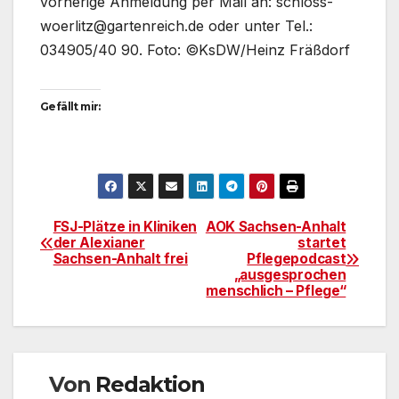
vorherige Anmeldung per Mail an: schloss-
woerlitz@gartenreich.de oder unter Tel.:
034905/40 90. Foto: ©KsDW/Heinz Fräßdorf
Gefällt mir:
FSJ-Plätze in Kliniken
AOK Sachsen-Anhalt
Beitragsnavigation
der Alexianer
startet
Sachsen-Anhalt frei
Pflegepodcast
„ausgesprochen
menschlich – Pflege“
Von
Redaktion