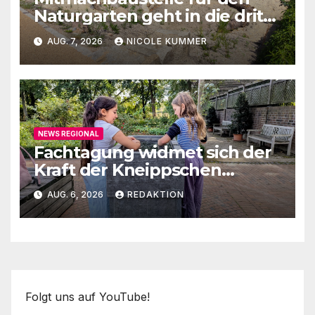
Naturgarten geht in die dritte
Runde
AUG. 7, 2026
NICOLE KUMMER
NEWS REGIONAL
Fachtagung widmet sich der
Kraft der Kneippschen
Elemente
AUG. 6, 2026
REDAKTION
Folgt uns auf YouTube!