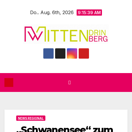
Zum
Do.. Aug. 6th, 2026
Inhalt
9:15:40 AM
springen
NEWS REGIONAL
„Schwanensee“ zum