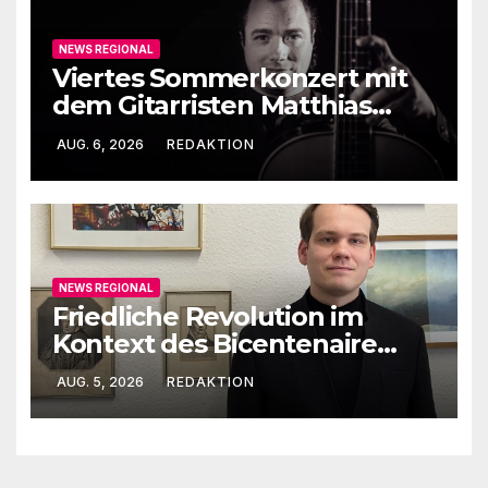
NEWS REGIONAL
Viertes Sommerkonzert mit
dem Gitarristen Matthias
Ehrig
AUG. 6, 2026
REDAKTION
NEWS REGIONAL
Friedliche Revolution im
Kontext des Bicentenaire
1789-1989
AUG. 5, 2026
REDAKTION