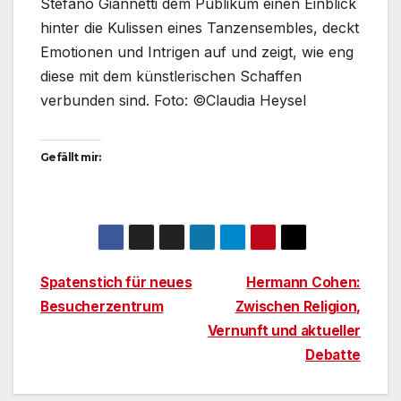
Stefano Giannetti dem Publikum einen Einblick
hinter die Kulissen eines Tanzensembles, deckt
Emotionen und Intrigen auf und zeigt, wie eng
diese mit dem künstlerischen Schaffen
verbunden sind. Foto: ©Claudia Heysel
Gefällt mir:
Beitragsnavigation
Spatenstich für neues
Hermann Cohen:
Besucherzentrum
Zwischen Religion,
Vernunft und aktueller
Debatte