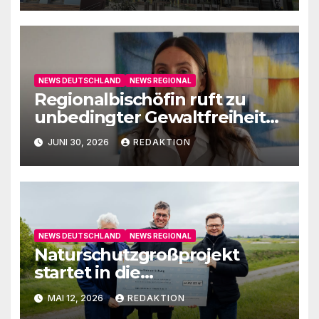
NEWS DEUTSCHLAND
NEWS REGIONAL
Regionalbischöfin ruft zu
unbedingter Gewaltfreiheit
auf
JUNI 30, 2026
REDAKTION
NEWS DEUTSCHLAND
NEWS REGIONAL
Naturschutzgroßprojekt
startet in die
Umsetzungsphase
MAI 12, 2026
REDAKTION