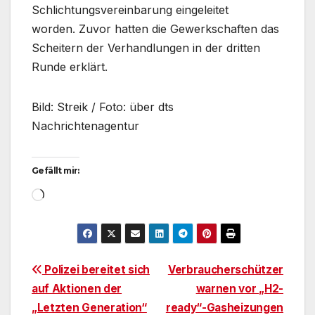
Schlichtungsvereinbarung eingeleitet
worden. Zuvor hatten die Gewerkschaften das
Scheitern der Verhandlungen in der dritten
Runde erklärt.
Bild: Streik / Foto: über dts
Nachrichtenagentur
Gefällt mir:
Wird
geladen …
Beitragsnavigation
Polizei bereitet sich
Verbraucherschützer
auf Aktionen der
warnen vor „H2-
„Letzten Generation“
ready“-Gasheizungen