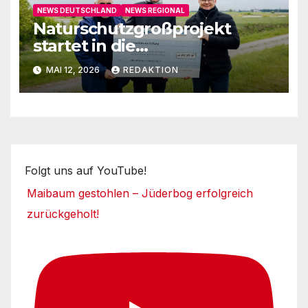
NEWS DEUTSCHLAND
NEWS REGIONAL
Naturschutzgroßprojekt
startet in die
Umsetzungsphase
MAI 12, 2026
REDAKTION
Folgt uns auf YouTube!
Maibaum gestohlen – Jüderbog erfolgreich
zurückgeholt!