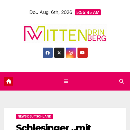
Zum
Do.. Aug. 6th, 2026
Inhalt
5:55:46 AM
springen
NEWS DEUTSCHLAND
Schlesinger „mit