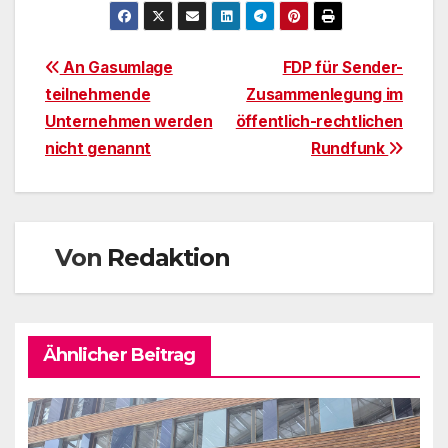
Beitragsnavigation
An Gasumlage
FDP für Sender-
teilnehmende
Zusammenlegung im
Unternehmen werden
öffentlich-rechtlichen
nicht genannt
Rundfunk
Von
Redaktion
Ähnlicher Beitrag