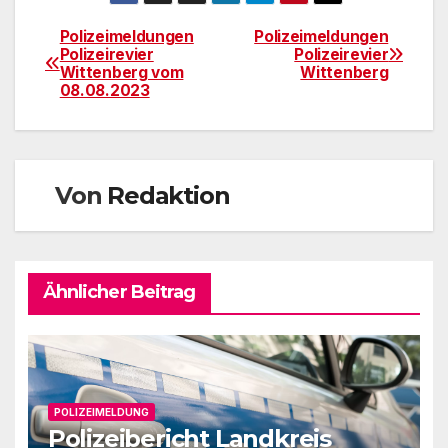
Polizeimeldungen
Polizeimeldungen
Beitragsnavigation
Polizeirevier
Polizeirevier
Wittenberg vom
Wittenberg
08.08.2023
Von
Redaktion
Ähnlicher Beitrag
POLIZEIMELDUNG
Polizeibericht Landkreis