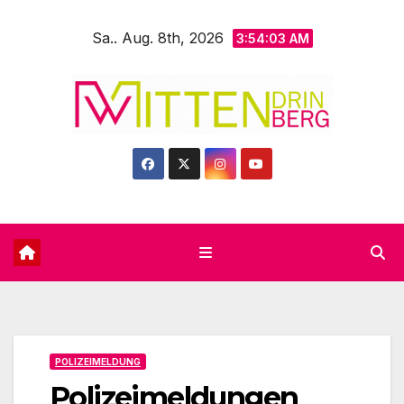
Zum
Sa.. Aug. 8th, 2026
Inhalt
3:54:04 AM
springen
POLIZEIMELDUNG
Polizeimeldungen