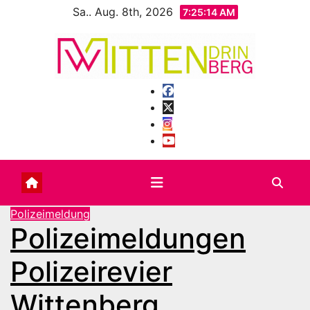
Zum
Sa.. Aug. 8th, 2026
7:25:15 AM
Inhalt
springen
Polizeimeldung
Polizeimeldungen
Polizeirevier
Wittenberg