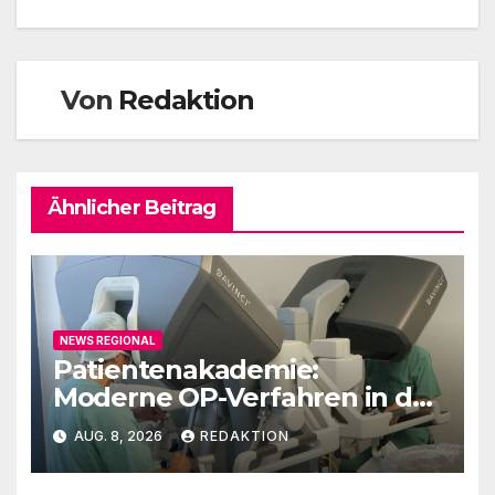
Von
Redaktion
Ähnlicher Beitrag
NEWS REGIONAL
Patientenakademie:
Moderne OP-Verfahren in der
Urologie
AUG. 8, 2026
REDAKTION