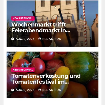
NEWS REGIONAL
Wochenmarkt trifft
Feierabendmarkt in
Lutherstadt Wittenberg
AUG. 8, 2026
REDAKTION
NEWS REGIONAL
Tomatenverkostung und
Tomatenfestival im
Naturparkzentrum
AUG. 8, 2026
REDAKTION