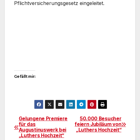
Pflichtversicherungsgesetz eingeleitet.
Gefällt mir:
Gelungene Premiere
50.000 Besucher
Beitragsnavigation
für das
feiern Jubiläum von
Augustinuswerk bei
„Luthers Hochzeit“
„Luthers Hochzeit“