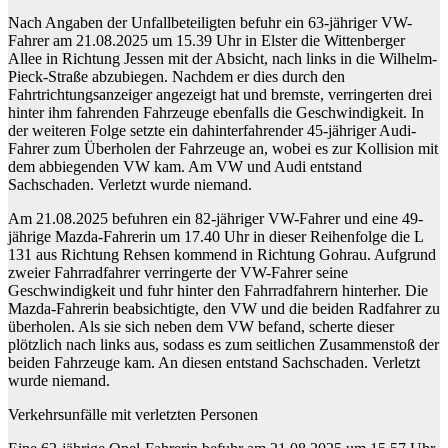
Nach Angaben der Unfallbeteiligten befuhr ein 63-jähriger VW-
Fahrer am 21.08.2025 um 15.39 Uhr in Elster die Wittenberger
Allee in Richtung Jessen mit der Absicht, nach links in die Wilhelm-
Pieck-Straße abzubiegen. Nachdem er dies durch den
Fahrtrichtungsanzeiger angezeigt hat und bremste, verringerten drei
hinter ihm fahrenden Fahrzeuge ebenfalls die Geschwindigkeit. In
der weiteren Folge setzte ein dahinterfahrender 45-jähriger Audi-
Fahrer zum Überholen der Fahrzeuge an, wobei es zur Kollision mit
dem abbiegenden VW kam. Am VW und Audi entstand
Sachschaden. Verletzt wurde niemand.
Am 21.08.2025 befuhren ein 82-jähriger VW-Fahrer und eine 49-
jährige Mazda-Fahrerin um 17.40 Uhr in dieser Reihenfolge die L
131 aus Richtung Rehsen kommend in Richtung Gohrau. Aufgrund
zweier Fahrradfahrer verringerte der VW-Fahrer seine
Geschwindigkeit und fuhr hinter den Fahrradfahrern hinterher. Die
Mazda-Fahrerin beabsichtigte, den VW und die beiden Radfahrer zu
überholen. Als sie sich neben dem VW befand, scherte dieser
plötzlich nach links aus, sodass es zum seitlichen Zusammenstoß der
beiden Fahrzeuge kam. An diesen entstand Sachschaden. Verletzt
wurde niemand.
Verkehrsunfälle mit verletzten Personen