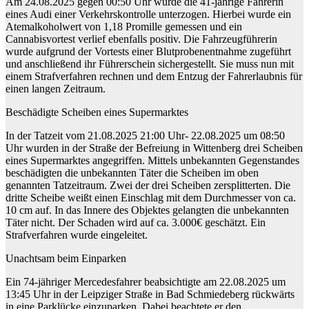
Am 24.08.2025 gegen 00:50 Uhr wurde die 41-jährige Fahrerin
eines Audi einer Verkehrskontrolle unterzogen. Hierbei wurde ein
Atemalkoholwert von 1,18 Promille gemessen und ein
Cannabisvortest verlief ebenfalls positiv. Die Fahrzeugführerin
wurde aufgrund der Vortests einer Blutprobenentnahme zugeführt
und anschließend ihr Führerschein sichergestellt. Sie muss nun mit
einem Strafverfahren rechnen und dem Entzug der Fahrerlaubnis für
einen langen Zeitraum.
Beschädigte Scheiben eines Supermarktes
In der Tatzeit vom 21.08.2025 21:00 Uhr- 22.08.2025 um 08:50
Uhr wurden in der Straße der Befreiung in Wittenberg drei Scheiben
eines Supermarktes angegriffen. Mittels unbekannten Gegenstandes
beschädigten die unbekannten Täter die Scheiben im oben
genannten Tatzeitraum. Zwei der drei Scheiben zersplitterten. Die
dritte Scheibe weißt einen Einschlag mit dem Durchmesser von ca.
10 cm auf. In das Innere des Objektes gelangten die unbekannten
Täter nicht. Der Schaden wird auf ca. 3.000€ geschätzt. Ein
Strafverfahren wurde eingeleitet.
Unachtsam beim Einparken
Ein 74-jähriger Mercedesfahrer beabsichtigte am 22.08.2025 um
13:45 Uhr in der Leipziger Straße in Bad Schmiedeberg rückwärts
in eine Parklücke einzuparken. Dabei beachtete er den