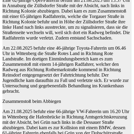
Eine 62-jährige Opel-Fahrerin befuhr am 21.08.2025 um 15.57 Uhr
in Annaburg die Züllsdorfer Straße mit der Absicht, nach links in
Richtung Kolonie abzubiegen. Dabei kam es zum Zusammenstoß
mit einer 65-jährigen Radfahrerin, welche die Torgauer Straße in
Richtung Kolonie befuhr und in Höhe der Züllsdorfer Straße ihre
linke Hand nach links ausstreckte, um zu signalisieren, dass sie die
Straßenseite wechseln will, weil sich dort ein Radweg befindet. Die
Radfahrerin wurde verletzt. Zudem entstand Sachschaden.
Am 22.08.2025 befuhr eine 46-jährige Toyota-Fahrerin um 06.46
Uhr in Wittenberg die Straße Rotes Land in Richtung Rote
Landstraße. Im dortigen Einmündungsbereich kam es zum
Zusammenstoß mit einem 14-jährigen Radfahrer, welcher den
Radweg aus Richtung Rothemarkstraße kommend in Richtung
Reinsdorf entgegengesetzt der Fahrtrichtung befuhr. Der
Jugendliche kam daraufhin zu Fall und verletzte sich. Er wurde zur
Untersuchung und gegebenenfalls Behandlung ins Krankenhaus
gebracht.
Zusammenstoß beim Abbiegen
Am 21.08.2025 befuhr eine 66-jährige VW-Fahrerin um 16.20 Uhr
in Wittenberg die Hafenbrücke in Richtung Amtsgerichtskreuzung
mit der Absicht, bei Grün nach links in die Dessauer Straße
abzubiegen. Dabei kam es zur Kollision mit einem BMW, dessen
61-jährige Fahrerin ebenfalls bei Grün von der Dobschützstraße