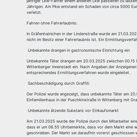
jähriger Lkw-Fahrer einem anderen Lkw passieren zu lassen
Jährigen. Am Pkw entstand ein Schaden von circa 5000 Eu
verletzt.
Fahren ohne Fahrerlaubnis:
In Gräfenhainichen in der Lindenstraße wurde am 21.03.2025 
nicht im Besitz einer Fahrerlaubnis ist. Ein Ermittlungsverf
Unbekannte drangen in gastronomische Einrichtung ein
Unbekannte Täter drangen am 20.03.2025 zwischen 00.15 U
Wittenberger Innenstadt ein. Nach Angaben der Anzeigeners
entsprechendes Ermittlungsverfahren wurde eingeleitet.
Sachbeschädigung durch Graffiti
Der Polizei wurde angezeigt, dass unbekannte Täter am 2
Einfamilienhaus in der Puschkinstraße in Wittenberg mit Gr
Unbekannte ätzende Substanz vor Einkaufsmarkt
Am 21.03.2025 wurde der Polizei durch den Mitarbeiter ei
dass er um 06.55 Uhrbemerkte, dass vor dem Markt eine w
geschrieben. Der Markt sei daraufhin vorerst geschlossen 