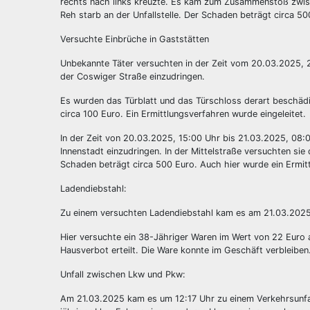
rechts nach links kreuzte. Es kam zum Zusammenstoß zwi
Reh starb an der Unfallstelle. Der Schaden beträgt circa 50
Versuchte Einbrüche in Gaststätten
Unbekannte Täter versuchten in der Zeit vom 20.03.2025, 2
der Coswiger Straße einzudringen.
Es wurden das Türblatt und das Türschloss derart beschäd
circa 100 Euro. Ein Ermittlungsverfahren wurde eingeleitet.
In der Zeit von 20.03.2025, 15:00 Uhr bis 21.03.2025, 08:0
Innenstadt einzudringen. In der Mittelstraße versuchten s
Schaden beträgt circa 500 Euro. Auch hier wurde ein Ermitt
Ladendiebstahl:
Zu einem versuchten Ladendiebstahl kam es am 21.03.2025 
Hier versuchte ein 38-Jähriger Waren im Wert von 22 Euro
Hausverbot erteilt. Die Ware konnte im Geschäft verbleiben
Unfall zwischen Lkw und Pkw:
Am 21.03.2025 kam es um 12:17 Uhr zu einem Verkehrsunfal