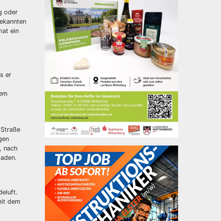
g oder
bekannten
hat ein
s er
dem
 Straße
gen
, nach
haden.
eluft.
mit dem