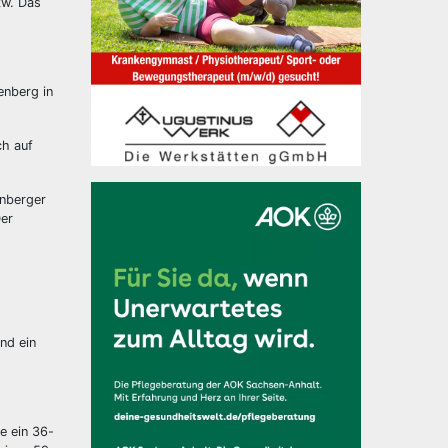
kw. Das
enberg in
ch auf
enberger
Der
nd ein
e ein 36-