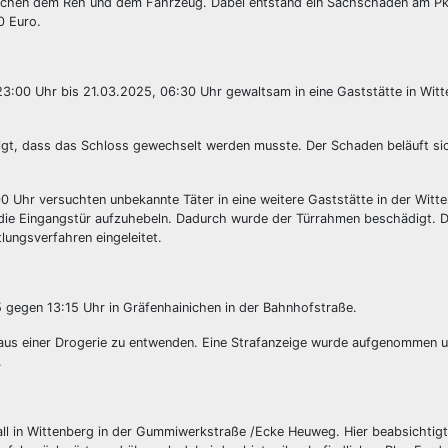
schen dem Reh und dem Fahrzeug. Dabei entstand ein Sachschaden am P
0 Euro.
3:00 Uhr bis 21.03.2025, 06:30 Uhr gewaltsam in eine Gaststätte in Witt
igt, dass das Schloss gewechselt werden musste. Der Schaden beläuft si
0 Uhr versuchten unbekannte Täter in eine weitere Gaststätte in der Witt
ie die Eingangstür aufzuhebeln. Dadurch wurde der Türrahmen beschädigt. 
lungsverfahren eingeleitet.
gegen 13:15 Uhr in Gräfenhainichen in der Bahnhofstraße.
 aus einer Drogerie zu entwenden. Eine Strafanzeige wurde aufgenommen u
.
l in Wittenberg in der Gummiwerkstraße /Ecke Heuweg. Hier beabsichtigt