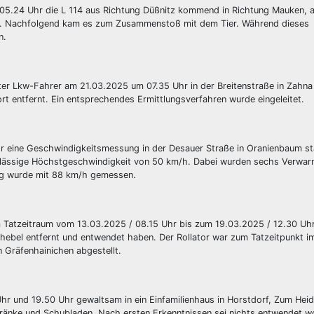
05.24 Uhr die L 114 aus Richtung Düßnitz kommend in Richtung Mauken, a
rte. Nachfolgend kam es zum Zusammenstoß mit dem Tier. Während dieses
en.
ter Lkw-Fahrer am 21.03.2025 um 07.35 Uhr in der Breitenstraße in Zahna
rt entfernt. Ein entsprechendes Ermittlungsverfahren wurde eingeleitet.
hr eine Geschwindigkeitsmessung in der Desauer Straße in Oranienbaum st
lässige Höchstgeschwindigkeit von 50 km/h. Dabei wurden sechs Verwar
eug wurde mit 88 km/h gemessen.
im Tatzeitraum vom 13.03.2025 / 08.15 Uhr bis zum 19.03.2025 / 12.30 Uh
hebel entfernt und entwendet haben. Der Rollator war zum Tatzeitpunkt i
 Gräfenhainichen abgestellt.
r und 19.50 Uhr gewaltsam in ein Einfamilienhaus in Horstdorf, Zum Heid
hränke und Schubladen. Nach ersten Erkenntnissen sei nichts entwendet w