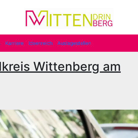
s
Karriere
Ideenreich
Auslagestellen
dkreis Wittenberg am