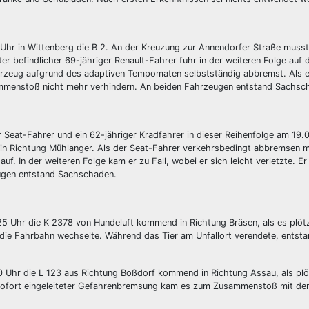
Uhr in Wittenberg die B 2. An der Kreuzung zur Annendorfer Straße musst
er befindlicher 69-jähriger Renault-Fahrer fuhr in der weiteren Folge auf
hrzeug aufgrund des adaptiven Tempomaten selbstständig abbremst. Als e
sammenstoß nicht mehr verhindern. An beiden Fahrzeugen entstand Sachsc
r Seat-Fahrer und ein 62-jähriger Kradfahrer in dieser Reihenfolge am 19
in Richtung Mühlanger. Als der Seat-Fahrer verkehrsbedingt abbremsen 
f. In der weiteren Folge kam er zu Fall, wobei er sich leicht verletzte. E
ugen entstand Sachschaden.
5 Uhr die K 2378 von Hundeluft kommend in Richtung Bräsen, als es plöt
ie Fahrbahn wechselte. Während das Tier am Unfallort verendete, entst
Uhr die L 123 aus Richtung Boßdorf kommend in Richtung Assau, als plöt
 sofort eingeleiteter Gefahrenbremsung kam es zum Zusammenstoß mit de