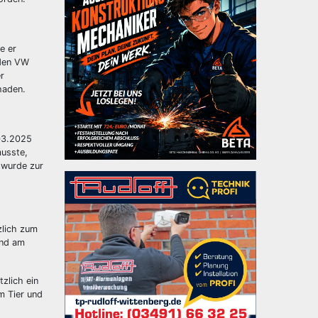
e er
 den VW
r
haden.
.03.2025
musste,
r wurde zur
zlich zum
and am
zlich ein
m Tier und