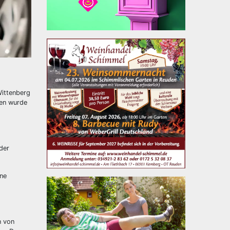
Wittenberg
ren wurde
der
ine
n von