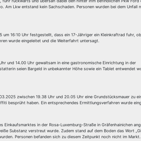
, fuhr rückwärts und übersah dabei den hinter ihm befindlichen Pkw Ford 
ro. Am Lkw entstand kein Sachschaden. Personen wurden bei dem Unfall n
um 16:10 Uhr festgestellt, dass ein 17-Jähriger ein Kleinkraftrad fuhr, o
ahren wurde eingeleitet und die Weiterfahrt untersagt.
hr und 14.00 Uhr gewaltsam in eine gastronomische Einrichtung in der
tatterin seien Bargeld in unbekannter Höhe sowie ein Tablet entwendet w
0.03.2025 zwischen 19.38 Uhr und 20.05 Uhr eine Grundstücksmauer zu e
affiti besprüht haben. Ein entsprechendes Ermittlungsverfahren wurde eing
nes Einkaufsmarktes in der Rosa-Luxemburg-Straße in Gräfenhainichen ang
eiße Substanz verstreut wurde. Zudem stand auf dem Boden das Wort „Gi
wurden. Personen befanden sich zu diesem Zeitpunkt noch nicht im Markt.