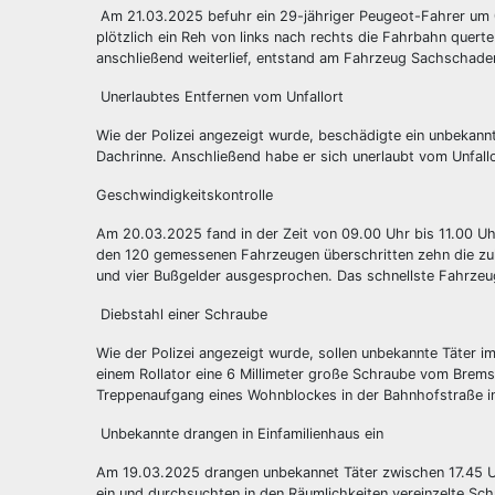
Am 21.03.2025 befuhr ein 29-jähriger Peugeot-Fahrer um 
plötzlich ein Reh von links nach rechts die Fahrbahn que
anschließend weiterlief, entstand am Fahrzeug Sachschad
Unerlaubtes Entfernen vom Unfallort
Wie der Polizei angezeigt wurde, beschädigte ein unbekann
Dachrinne. Anschließend habe er sich unerlaubt vom Unfallo
Geschwindigkeitskontrolle
Am 20.03.2025 fand in der Zeit von 09.00 Uhr bis 11.00 U
den 120 gemessenen Fahrzeugen überschritten zehn die zu
und vier Bußgelder ausgesprochen. Das schnellste Fahrz
Diebstahl einer Schraube
Wie der Polizei angezeigt wurde, sollen unbekannte Täter 
einem Rollator eine 6 Millimeter große Schraube vom Brems
Treppenaufgang eines Wohnblockes in der Bahnhofstraße in
Unbekannte drangen in Einfamilienhaus ein
Am 19.03.2025 drangen unbekannet Täter zwischen 17.45 Uh
ein und durchsuchten in den Räumlichkeiten vereinzelte Sc