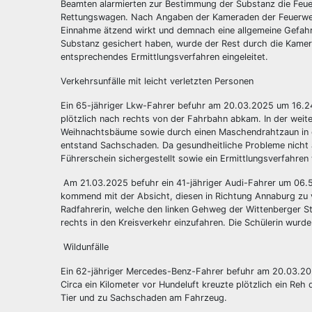
Beamten alarmierten zur Bestimmung der Substanz die Feuer
Rettungswagen. Nach Angaben der Kameraden der Feuerwehr
Einnahme ätzend wirkt und demnach eine allgemeine Gefahr 
Substanz gesichert haben, wurde der Rest durch die Kamerad
entsprechendes Ermittlungsverfahren eingeleitet.
Verkehrsunfälle mit leicht verletzten Personen
Ein 65-jähriger Lkw-Fahrer befuhr am 20.03.2025 um 16.24
plötzlich nach rechts von der Fahrbahn abkam. In der weite
Weihnachtsbäume sowie durch einen Maschendrahtzaun in ei
entstand Sachschaden. Da gesundheitliche Probleme nicht
Führerschein sichergestellt sowie ein Ermittlungsverfahre
Am 21.03.2025 befuhr ein 41-jähriger Audi-Fahrer um 06.5
kommend mit der Absicht, diesen in Richtung Annaburg zu 
Radfahrerin, welche den linken Gehweg der Wittenberger 
rechts in den Kreisverkehr einzufahren. Die Schülerin wurd
Wildunfälle
Ein 62-jähriger Mercedes-Benz-Fahrer befuhr am 20.03.20
Circa ein Kilometer vor Hundeluft kreuzte plötzlich ein Reh
Tier und zu Sachschaden am Fahrzeug.