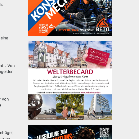
ls
 eine
att. Von
ngelder
r von
m
ehügel,
orden.