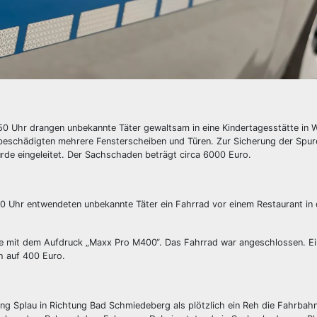
50 Uhr drangen unbekannte Täter gewaltsam in eine Kindertagesstätte in 
er beschädigten mehrere Fensterscheiben und Türen. Zur Sicherung der Spu
wurde eingeleitet. Der Sachschaden beträgt circa 6000 Euro.
00 Uhr entwendeten unbekannte Täter ein Fahrrad vor einem Restaurant in 
ke mit dem Aufdruck „Maxx Pro M400“. Das Fahrrad war angeschlossen. E
h auf 400 Euro.
ung Splau in Richtung Bad Schmiedeberg als plötzlich ein Reh die Fahrbah