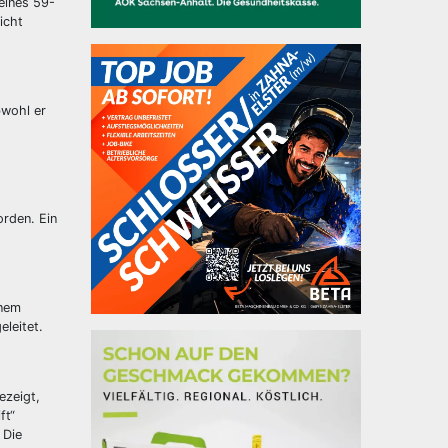
eines 59-
icht
bwohl er
orden. Ein
inem
eleitet.
ezeigt,
ft“
 Die