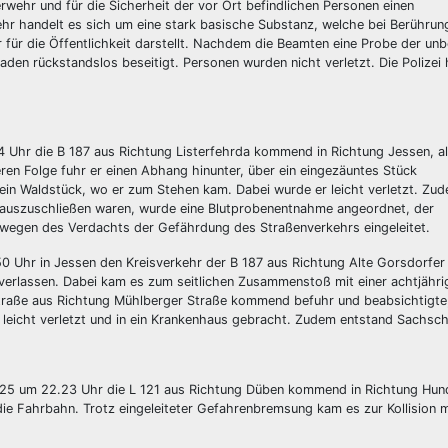
wehr und für die Sicherheit der vor Ort befindlichen Personen einen
 handelt es sich um eine stark basische Substanz, welche bei Berührun
für die Öffentlichkeit darstellt. Nachdem die Beamten eine Probe der un
en rückstandslos beseitigt. Personen wurden nicht verletzt. Die Polizei 
 Uhr die B 187 aus Richtung Listerfehrda kommend in Richtung Jessen, al
ren Folge fuhr er einen Abhang hinunter, über ein eingezäuntes Stück
n Waldstück, wo er zum Stehen kam. Dabei wurde er leicht verletzt. Zu
 auszuschließen waren, wurde eine Blutprobenentnahme angeordnet, der
n wegen des Verdachts der Gefährdung des Straßenverkehrs eingeleitet.
0 Uhr in Jessen den Kreisverkehr der B 187 aus Richtung Alte Gorsdorfer
verlassen. Dabei kam es zum seitlichen Zusammenstoß mit einer achtjähri
Straße aus Richtung Mühlberger Straße kommend befuhr und beabsichtigte
e leicht verletzt und in ein Krankenhaus gebracht. Zudem entstand Sachsc
25 um 22.23 Uhr die L 121 aus Richtung Düben kommend in Richtung Hund
 die Fahrbahn. Trotz eingeleiteter Gefahrenbremsung kam es zur Kollision 