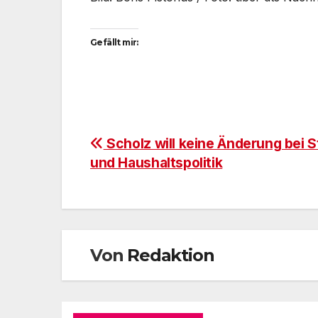
Gefällt mir:
Beitragsnavigation
Scholz will keine Änderung bei 
und Haushaltspolitik
Von
Redaktion