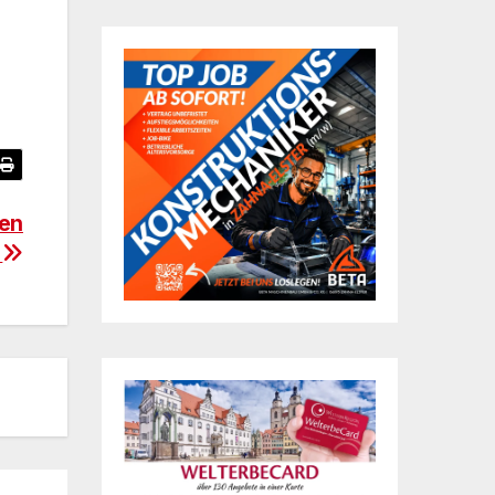
nen
n