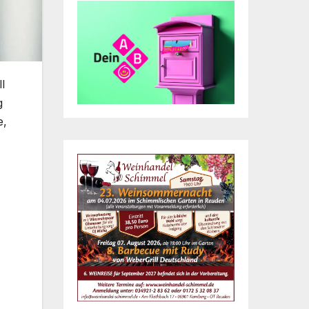
l
g
e,