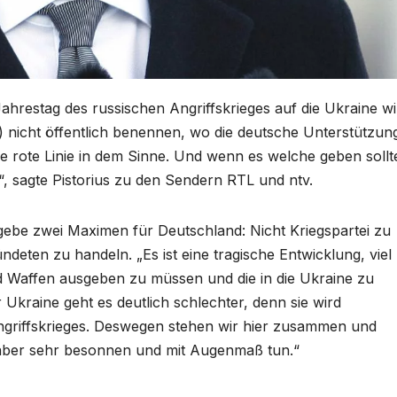
hrestag des russischen Angriffskrieges auf die Ukraine wil
D) nicht öffentlich benennen, wo die deutsche Unterstützun
ne rote Linie in dem Sinne. Und wenn es welche geben sollt
n“, sagte Pistorius zu den Sendern RTL und ntv.
 gebe zwei Maximen für Deutschland: Nicht Kriegspartei zu
eten zu handeln. „Es ist eine tragische Entwicklung, viel
nd Waffen ausgeben zu müssen und die in die Ukraine zu
r Ukraine geht es deutlich schlechter, denn sie wird
 Angriffskrieges. Deswegen stehen wir hier zusammen und
 aber sehr besonnen und mit Augenmaß tun.“