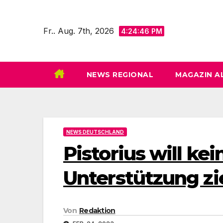
Zum
Inhalt
Fr.. Aug. 7th, 2026
4:24:47 PM
springen
NEWS REGIONAL
MAGAZIN A
NEWS DEUTSCHLAND
Pistorius will kei
Unterstützung z
Von
Redaktion