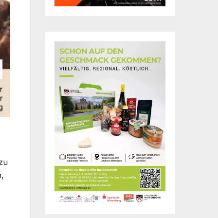
 zu
n,