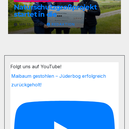
Naturschutzgroßprojekt
startet in die
Umsetzungsphase
MAI 12, 2026
REDAKTION
Folgt uns auf YouTube!
Maibaum gestohlen – Jüderbog erfolgreich
zurückgeholt!