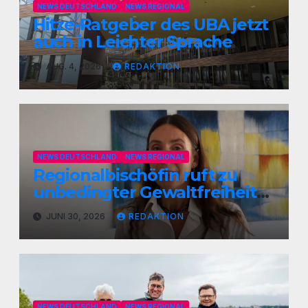
NEWS DEUTSCHLAND
NEWS REGIONAL
Hitze-Ratgeber des UBA jetzt
auch in Leichter Sprache
AUG. 4, 2026
REDAKTION
NEWS DEUTSCHLAND
NEWS REGIONAL
Regionalbischöfin ruft zu
unbedingter Gewaltfreiheit
auf
JUNI 30, 2026
REDAKTION
NEWS DEUTSCHLAND
NEWS REGIONAL