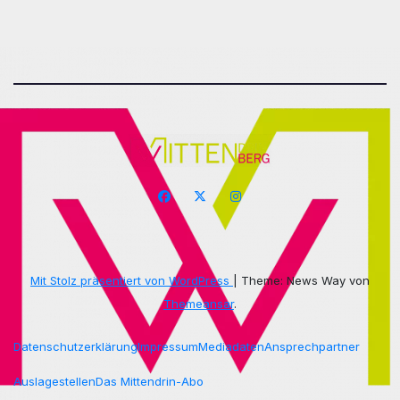
Mit Stolz präsentiert von WordPress
|
Theme: News Way von
Themeansar
.
Datenschutzerklärung
Impressum
Mediadaten
Ansprechpartner
Auslagestellen
Das Mittendrin-Abo