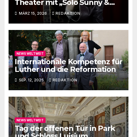
Theater mit „Solo Sunny &
me“
MÄRZ 15, 2026
REDAKTION
NEWS WELTWEIT
Internationale Kompetenz für
Luther und die Reformation
SEP. 12, 2025
REDAKTION
NEWS WELTWEIT
Tag der offenen Tür in Park
und Schloss Luisium