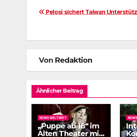
Beitragsnavigation
Pelosi sichert Taiwan Unterstüt
Von
Redaktion
Ähnlicher Beitrag
NEWS WELTWEIT
NEWS
„Puppe ab 18“ im
In
Alten Theater mit
Ko