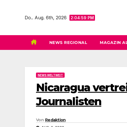
Zum
Inhalt
Do.. Aug. 6th, 2026
2:05:01 PM
springen
NEWS REGIONAL
MAGAZIN A
NEWS WELTWEIT
Nicaragua vertr
Journalisten
Von
Redaktion