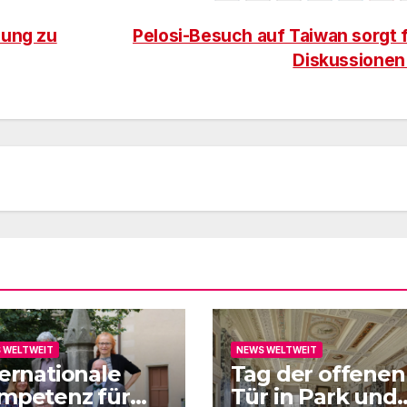
zung zu
Pelosi-Besuch auf Taiwan sorgt 
Diskussione
 WELTWEIT
NEWS WELTWEIT
ternationale
Tag der offenen
mpetenz für
Tür in Park und