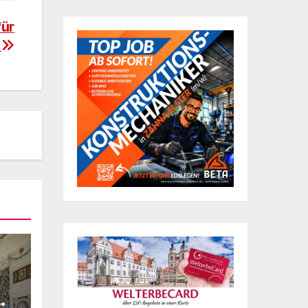
für
n