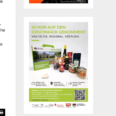
le
,
che
us