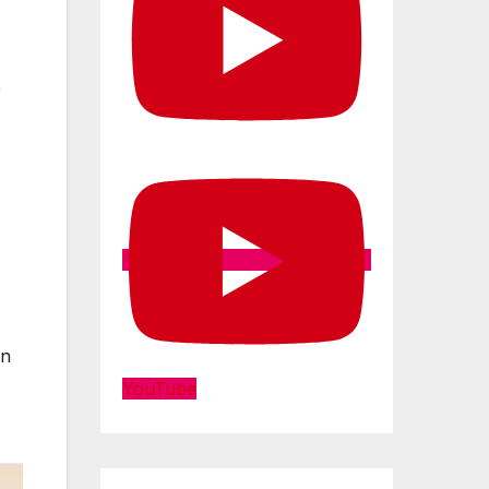
e
on
YouTube