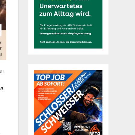
ner
ei