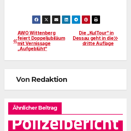
AWO Wittenberg
Die „KulTour“ in
Beitragsnavigation
feiert Doppeljubiläum
Dessau geht in die
mit Vernissage
dritte Auflage
„Aufgeblüht“
Von
Redaktion
Ähnlicher Beitrag