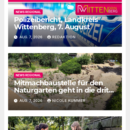
NEWS REGIONAL
Polizeibericht, Landkreis
Wittenberg, 7. August
AUG. 7, 2026
REDAKTION
NEWS REGIONAL
Mitmachbaustelle für den
Naturgarten geht in die dritte
Runde
AUG. 7, 2026
NICOLE KUMMER