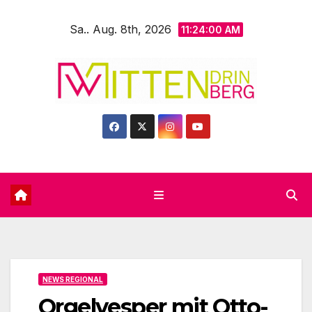
Zum
Sa.. Aug. 8th, 2026
Inhalt
11:24:02 AM
springen
NEWS REGIONAL
Orgelvesper mit Otto-