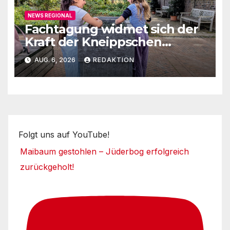
NEWS REGIONAL
Fachtagung widmet sich der
Kraft der Kneippschen
Elemente
AUG. 6, 2026
REDAKTION
Folgt uns auf YouTube!
Maibaum gestohlen – Jüderbog erfolgreich
zurückgeholt!