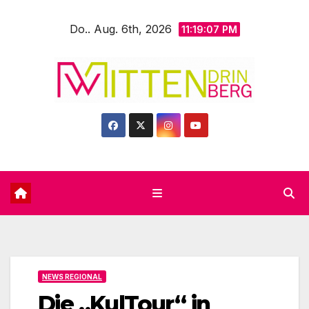
Zum
Do.. Aug. 6th, 2026
Inhalt
11:19:09 PM
springen
NEWS REGIONAL
Die „KulTour“ in