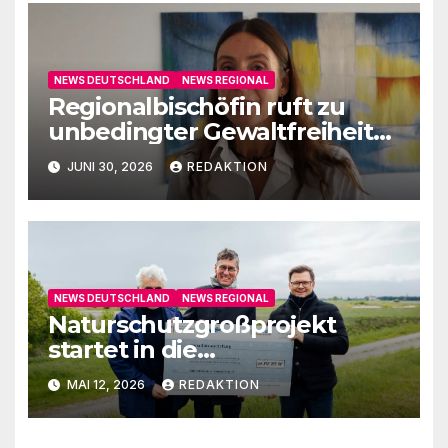
NEWS DEUTSCHLAND
NEWS REGIONAL
Regionalbischöfin ruft zu
unbedingter Gewaltfreiheit
auf
JUNI 30, 2026
REDAKTION
NEWS DEUTSCHLAND
NEWS REGIONAL
Naturschutzgroßprojekt
startet in die
Umsetzungsphase
MAI 12, 2026
REDAKTION