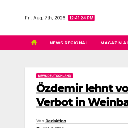
Zum
Inhalt
Fr.. Aug. 7th, 2026
12:41:26 PM
springen
NEWS REGIONAL
MAGAZIN A
NEWS DEUTSCHLAND
Özdemir lehnt vo
Verbot in Weinb
Von
Redaktion