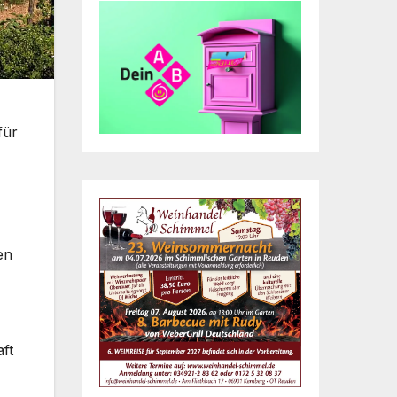
für
en
ft