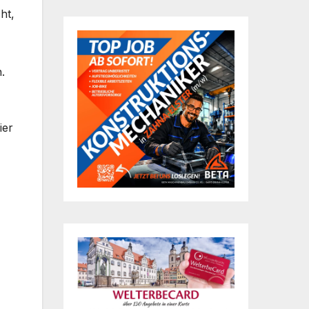
ht,
.
ier