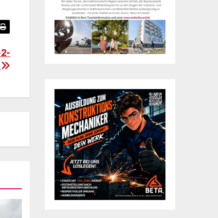
-2-
e