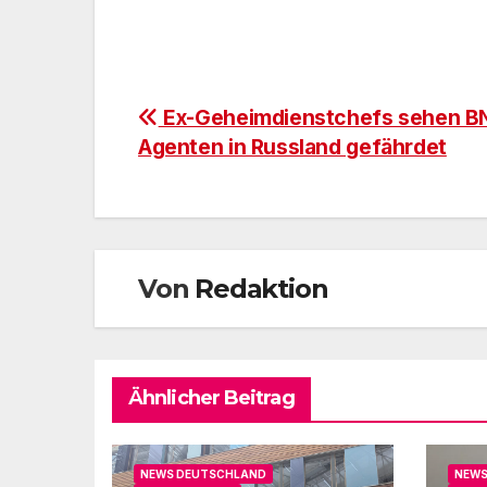
Beitragsnavigation
Ex-Geheimdienstchefs sehen B
Agenten in Russland gefährdet
Von
Redaktion
Ähnlicher Beitrag
NEWS DEUTSCHLAND
NEWS