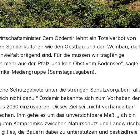
rtschaftsminister Cem Özdemir lehnt ein Totalverbot von
ben Sonderkulturen wie den Obstbau und den Weinbau, die 
vielfalt prägend sind. Für die müssen wir tragfähige
in mehr aus der Pfalz und kein Obst vom Bodensee“, sagte
 Funke-Mediengruppe (Samstagausgaben).
he Schutzgebiete unter die strengen Schutzvorgaben fall
mich nicht dazu.“ Özdemir bekannte sich zum Vorhaben der
is 2030 einzusparen. Dieses Ziel sei „nicht verhandelbar“.
chen. Ihm gehe es um das unverzichtbare Maß. „Ich bin
 guten Kompromiss zwischen Naturschutz und Landwirtscha
gilt es, die Bauern dabei zu unterstützen und pestizidfreie