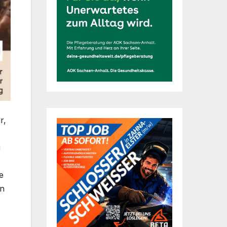
r,
u
e
en