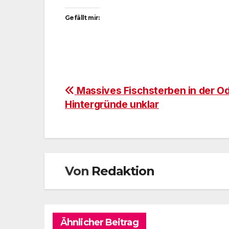
Gefällt mir:
Beitragsnavigation
Massives Fischsterben in der Od
Hintergründe unklar
Von
Redaktion
Ähnlicher Beitrag