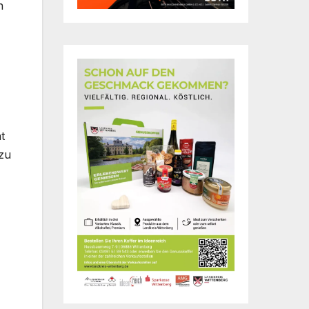
n
t
 zu