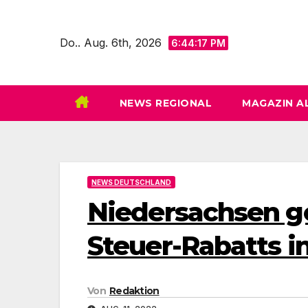
Zum
Inhalt
Do.. Aug. 6th, 2026
6:44:18 PM
springen
NEWS REGIONAL
MAGAZIN A
NEWS DEUTSCHLAND
Niedersachsen g
Steuer-Rabatts i
Von
Redaktion