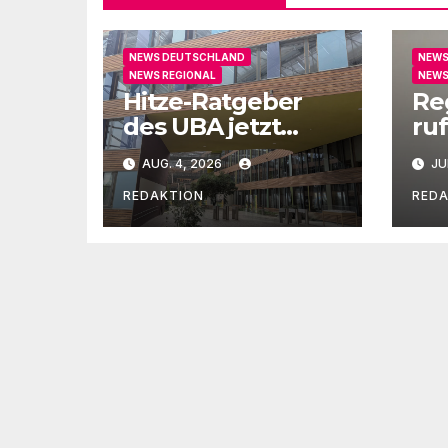
NEWS DEUTSCHLAND
NEWS
NEWS REGIONAL
NEWS
Hitze-Ratgeber
Re
des UBA jetzt
ruf
auch in Leichter
un
AUG. 4, 2026
JU
Sprache
Ge
REDAKTION
RED