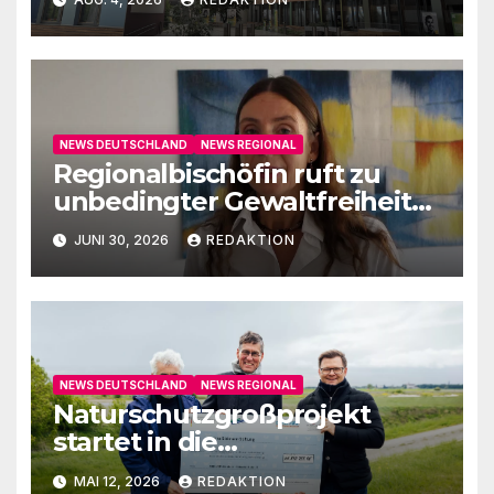
NEWS DEUTSCHLAND
NEWS REGIONAL
Regionalbischöfin ruft zu
unbedingter Gewaltfreiheit
auf
JUNI 30, 2026
REDAKTION
NEWS DEUTSCHLAND
NEWS REGIONAL
Naturschutzgroßprojekt
startet in die
Umsetzungsphase
MAI 12, 2026
REDAKTION