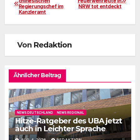
chinesischen
Feuerwehrleute in
Regierungschef im
NRW tot entdeckt
Kanzleramt
Von
Redaktion
Ähnlicher Beitrag
NEWS DEUTSCHLAND
NEWS REGIONAL
Hitze-Ratgeber des UBA jetzt
auch in Leichter Sprache
AUG. 4, 2026
REDAKTION