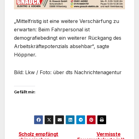
„Mittelfristig ist eine weitere Verschärfung zu
erwarten: Beim Fahrpersonal ist
demografiebedingt ein weiterer Rückgang des
Arbeitskräftepotenzials absehbar“, sagte
Höppner.
Bild: Lkw / Foto: über dts Nachrichtenagentur
Gefällt mir:
Scholz empfängt
Vermisste
Beitragsnavigation