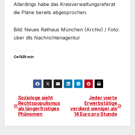
Allerdings habe das Kreisverwaltungsreferat
die Pläne bereits abgesprochen.
Bild: Neues Rathaus München (Archiv) / Foto:
über dts Nachrichtenagentur
Gefällt mir:
Soziologe sieht
Jeder vierte
Beitragsnavigation
Rechtspopulismus
Erwerbstätige
als längerfristiges
verdient weniger als
Phänomen
14 Euro pro Stunde