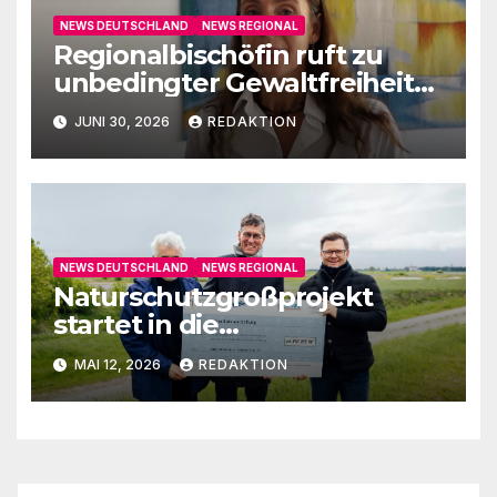
NEWS DEUTSCHLAND
NEWS REGIONAL
Regionalbischöfin ruft zu
unbedingter Gewaltfreiheit
auf
JUNI 30, 2026
REDAKTION
NEWS DEUTSCHLAND
NEWS REGIONAL
Naturschutzgroßprojekt
startet in die
Umsetzungsphase
MAI 12, 2026
REDAKTION