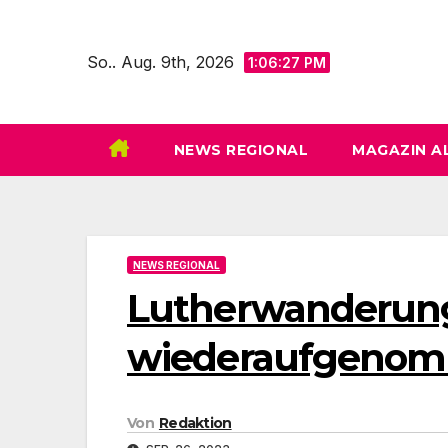
Zum
Inhalt
So.. Aug. 9th, 2026
1:06:29 PM
springen
NEWS REGIONAL
MAGAZIN A
NEWS REGIONAL
Lutherwanderung
wiederaufgeno
Von
Redaktion