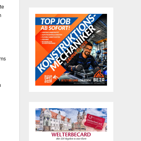
te
n
ums
n