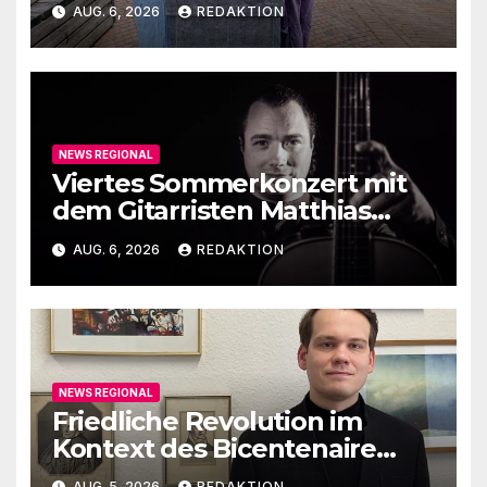
Elemente
AUG. 6, 2026
REDAKTION
NEWS REGIONAL
Viertes Sommerkonzert mit
dem Gitarristen Matthias
Ehrig
AUG. 6, 2026
REDAKTION
NEWS REGIONAL
Friedliche Revolution im
Kontext des Bicentenaire
1789-1989
AUG. 5, 2026
REDAKTION