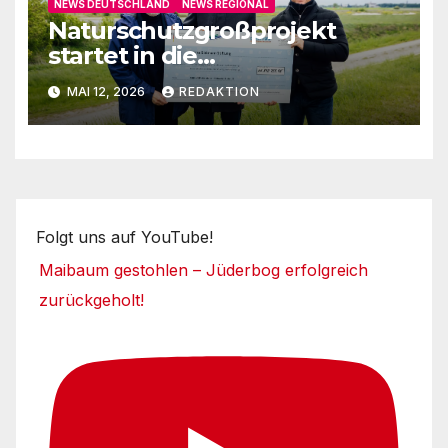
NEWS DEUTSCHLAND
NEWS REGIONAL
Naturschutzgroßprojekt
startet in die
Umsetzungsphase
MAI 12, 2026
REDAKTION
Folgt uns auf YouTube!
Maibaum gestohlen – Jüderbog erfolgreich
zurückgeholt!