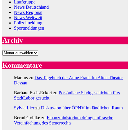
Laufgruppe
News Deutschland
News Regional
News Weltweit
Polizeimeldung
Sportmeldungen
Archiv
Archiv
Kommentare
Markus
zu
Das Tagebuch der Anne Frank im Alten Theater
Dessau
Barbara Esch-Eckert
zu
Persönliche Stadtgeschichten fürs
StadtLabor gesucht
Sylvia Lier
zu
Diskussion über ÖPNV im ländlichen Raum
Bernd Gohlke
zu
Finanzministerium drängt auf rasche
Vereinfachung des Steuerrechts