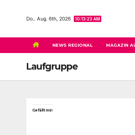
Zum
Inhalt
Do.. Aug. 6th, 2026
10:13:24 AM
springen
NEWS REGIONAL
MAGAZIN A
Laufgruppe
Gefällt mir: