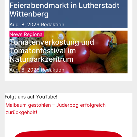
Feierabendmarkt in Lutherstadt
Wittenberg
Aug. 8, 2026
Redaktion
News Regional
Tomatenverkostung und
Tomatenfestival im
Naturparkzentrum
Aug. 8, 2026
Redaktion
Folgt uns auf YouTube!
Maibaum gestohlen – Jüderbog erfolgreich
zurückgeholt!