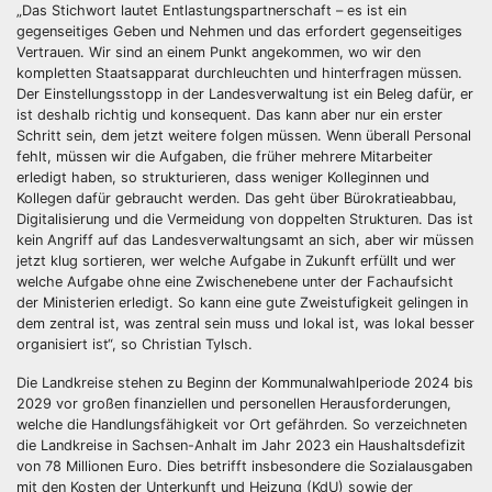
„Das Stichwort lautet Entlastungspartnerschaft – es ist ein
gegenseitiges Geben und Nehmen und das erfordert gegenseitiges
Vertrauen. Wir sind an einem Punkt angekommen, wo wir den
kompletten Staatsapparat durchleuchten und hinterfragen müssen.
Der Einstellungsstopp in der Landesverwaltung ist ein Beleg dafür, er
ist deshalb richtig und konsequent. Das kann aber nur ein erster
Schritt sein, dem jetzt weitere folgen müssen. Wenn überall Personal
fehlt, müssen wir die Aufgaben, die früher mehrere Mitarbeiter
erledigt haben, so strukturieren, dass weniger Kolleginnen und
Kollegen dafür gebraucht werden. Das geht über Bürokratieabbau,
Digitalisierung und die Vermeidung von doppelten Strukturen. Das ist
kein Angriff auf das Landesverwaltungsamt an sich, aber wir müssen
jetzt klug sortieren, wer welche Aufgabe in Zukunft erfüllt und wer
welche Aufgabe ohne eine Zwischenebene unter der Fachaufsicht
der Ministerien erledigt. So kann eine gute Zweistufigkeit gelingen in
dem zentral ist, was zentral sein muss und lokal ist, was lokal besser
organisiert ist“, so Christian Tylsch.
Die Landkreise stehen zu Beginn der Kommunalwahlperiode 2024 bis
2029 vor großen finanziellen und personellen Herausforderungen,
welche die Handlungsfähigkeit vor Ort gefährden. So verzeichneten
die Landkreise in Sachsen-Anhalt im Jahr 2023 ein Haushaltsdefizit
von 78 Millionen Euro. Dies betrifft insbesondere die Sozialausgaben
mit den Kosten der Unterkunft und Heizung (KdU) sowie der