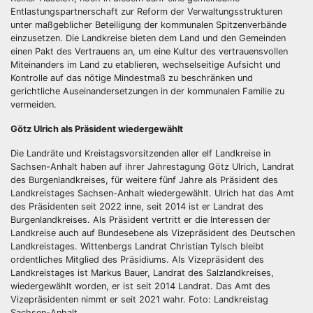
Entlastungspartnerschaft zur Reform der Verwaltungsstrukturen
unter maßgeblicher Beteiligung der kommunalen Spitzenverbände
einzusetzen. Die Landkreise bieten dem Land und den Gemeinden
einen Pakt des Vertrauens an, um eine Kultur des vertrauensvollen
Miteinanders im Land zu etablieren, wechselseitige Aufsicht und
Kontrolle auf das nötige Mindestmaß zu beschränken und
gerichtliche Auseinandersetzungen in der kommunalen Familie zu
vermeiden.
Götz Ulrich als Präsident wiedergewählt
Die Landräte und Kreistagsvorsitzenden aller elf Landkreise in
Sachsen-Anhalt haben auf ihrer Jahrestagung Götz Ulrich, Landrat
des Burgenlandkreises, für weitere fünf Jahre als Präsident des
Landkreistages Sachsen-Anhalt wiedergewählt. Ulrich hat das Amt
des Präsidenten seit 2022 inne, seit 2014 ist er Landrat des
Burgenlandkreises. Als Präsident vertritt er die Interessen der
Landkreise auch auf Bundesebene als Vizepräsident des Deutschen
Landkreistages. Wittenbergs Landrat Christian Tylsch bleibt
ordentliches Mitglied des Präsidiums. Als Vizepräsident des
Landkreistages ist Markus Bauer, Landrat des Salzlandkreises,
wiedergewählt worden, er ist seit 2014 Landrat. Das Amt des
Vizepräsidenten nimmt er seit 2021 wahr. Foto: Landkreistag
Sachsen-Anhalt