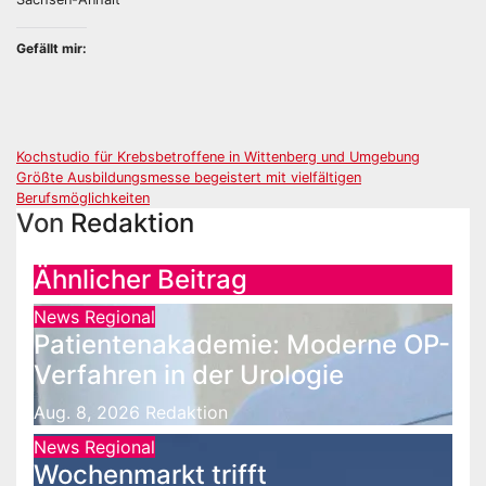
Gefällt mir:
Beitragsnavigation
Kochstudio für Krebsbetroffene in Wittenberg und Umgebung
Größte Ausbildungsmesse begeistert mit vielfältigen
Berufsmöglichkeiten
Von
Redaktion
Ähnlicher Beitrag
News Regional
Patientenakademie: Moderne OP-
Verfahren in der Urologie
Aug. 8, 2026
Redaktion
News Regional
Wochenmarkt trifft