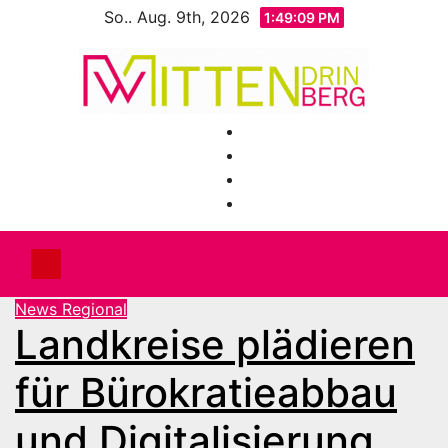
Zum
So.. Aug. 9th, 2026
1:49:11 PM
Inhalt
springen
News Regional
Landkreise plädieren
für Bürokratieabbau
und Digitalisierung